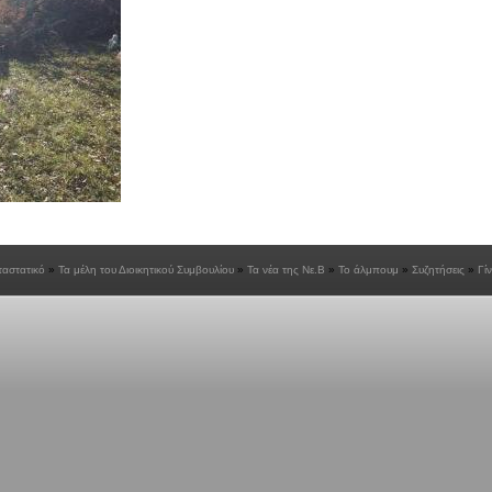
ταστατικό
Τα μέλη του Διοικητικού Συμβουλίου
Τα νέα της Νε.Β
Το άλμπουμ
Συζητήσεις
Γί