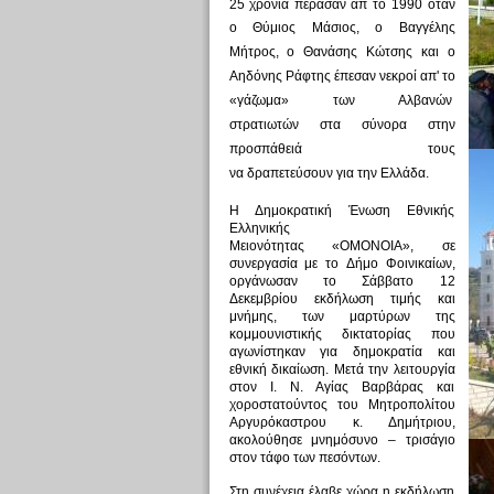
25 χρόνια πέρασαν απ το 1990 όταν
ο
Θύμιος Μάσιος, ο Βαγγέλης
Μήτρος, ο Θανάσης Κώτσης και ο
Αηδόνης Ράφτης έπεσαν νεκροί απ'
το
«γάζωμα» των Αλβανών
στρατιωτών
στα σύνορα στην
προσπάθειά τους
να
δραπετεύσουν
για την Ελλάδα.
Η Δημοκρατική Ένωση Εθνικής
Ελληνικής
Μειονότητας
«ΟΜΟΝΟΙΑ»,
σε
συνεργασία με το
Δήμο Φοινικαίων
,
οργάνωσαν το Σάββατο 12
Δεκεμβρίου εκδήλωση τιμής και
μνήμης, των μαρτύρων της
κομμουνιστικής δικτατορίας που
αγωνίστηκαν για δημοκρατία και
εθνική δικαίωση. Μετά την λειτουργία
στον Ι. Ν. Αγίας Βαρβάρας και
χοροστατούντος του Μητροπολίτου
Αργυρόκαστρου κ. Δημήτριου,
ακολούθησε μνημόσυνο – τρισάγιο
στον τάφο των πεσόντων.
Στη συνέχεια έλαβε χώρα η εκδήλωση