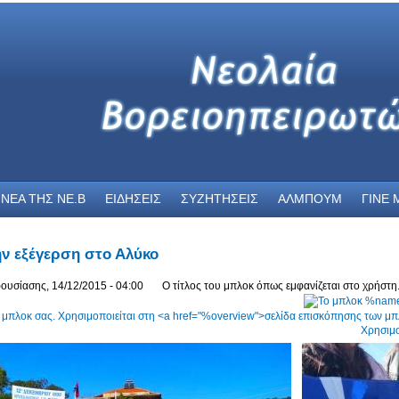
 ΝΕΑ THΣ NE.B
ΕΙΔΗΣΕΙΣ
ΣΥΖΗΤΗΣΕΙΣ
ΑΛΜΠΟΥΜ
ΓΙΝΕ 
ην εξέγερση στο Αλύκο
ουσίασης, 14/12/2015 - 04:00
Ο τίτλος του μπλοκ όπως εμφανίζεται στο χρήστη
Χρησιμο