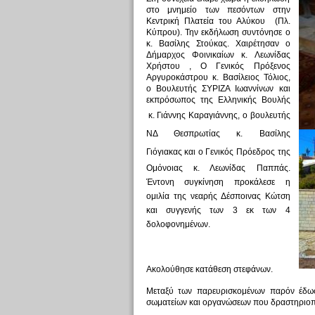
στο μνημείο των πεσόντων στην
Κεντρική Πλατεία του Αλύκου (Πλ.
Κύπρου). Την εκδήλωση συντόνησε ο
κ. Βασίλης Στούκας. Χαιρέτησαν ο
Δήμαρχος Φοινικαίων κ. Λεωνίδας
Χρήστου , Ο Γενικός Πρόξενος
Αργυροκάστρου κ. Βασίλειος Τόλιος,
ο Βουλευτής ΣΥΡΙΖΑ Ιωαννίνων και
εκπρόσωπος της Ελληνικής Βουλής
κ. Γιάννης Καραγιάννης
,
ο βουλευτής
ΝΔ Θεσπρωτίας κ. Βασίλης
Γιόγιακας
και ο Γενικός Πρόεδρος της
Ομόνοιας κ. Λεωνίδας Παππάς.
Έντονη συγκίνηση προκάλεσε η
ομιλία της νεαρής Δέσποινας Κώτση
και συγγενής των 3 εκ των 4
δολοφονημένων.
Ακολούθησε κατάθεση στεφάνων.
Μεταξύ των παρευρισκομένων παρόν έδωσα
σωματείων και οργανώσεων που δραστηριοπ