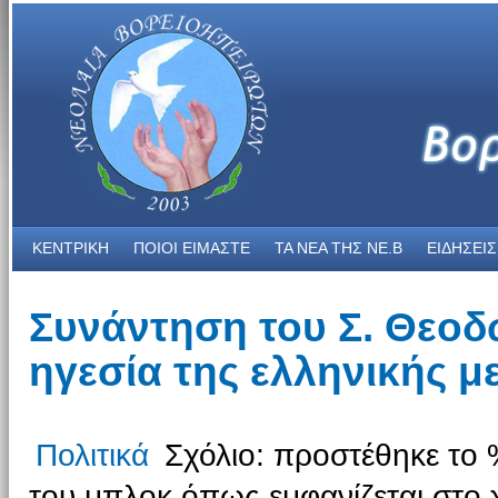
ΚΕΝΤΡΙΚΗ
ΠΟΙΟΙ ΕΙΜΑΣΤΕ
ΤΑ ΝΕΑ THΣ NE.B
ΕΙΔΗΣΕΙΣ
Συνάντηση του Σ. Θεοδ
ηγεσία της ελληνικής μ
Πολιτικά
Σχόλιο: προστέθηκε το 
του μπλοκ όπως εμφανίζεται στο 