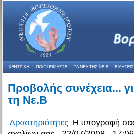
ΚΕΝΤΡΙΚΗ
ΠΟΙΟΙ ΕΙΜΑΣΤΕ
ΤΑ ΝΕΑ THΣ NE.B
ΕΙΔΗΣΕΙΣ
Προβολής συνέχεια... γ
τη Νε.Β
Δραστηριότητες
Η υπογραφή σας 
σχολίων σας., 22/07/2008 - 17:06