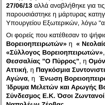
27/06/13
αλλά αναβλήθηκε για τι
παρουσιάστηκε η μάρτυρας κατηγο
Υπουργείου Εξωτερικών, λόγω "α
Οι φορείς που κατέθεσαν το ψήφι
Βορειοηπειρωτών»
η
« Νεολαί
«Σύλλογος Βορειοηπειρωτών»
Θεσσαλίας "Ο Πύρρος"
, η
Ομόνο
Αττική
, η
Παγκόσμια Συντονιστ
Αγώνα
, η
Ένωση Βορειοηπειρ
Ίδρυμα Μελετών και Αρωγής Β
Σύνδεσμος Ε.Κ. Όσοι Ζωντανοί
Ναπολέων Ζέρβας
.