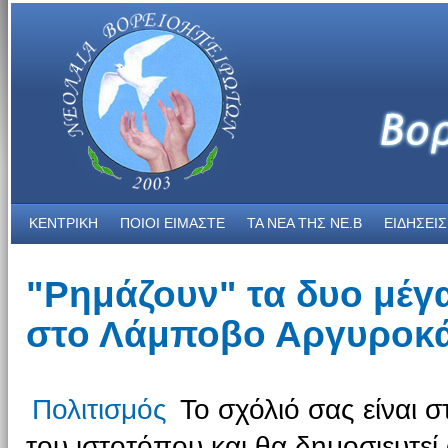
ΚΕΝΤΡΙΚΗ
ΠΟΙΟΙ ΕΙΜΑΣΤΕ
ΤΑ ΝΕΑ THΣ NE.B
ΕΙΔΗΣΕΙΣ
"Ρημάζουν" τα δυο μέ
στο Λάμποβο Αργυροκ
Πολιτισμός
Το σχόλιό σας είναι σ
του ιστοτόπου και θα δημοσιευτεί 