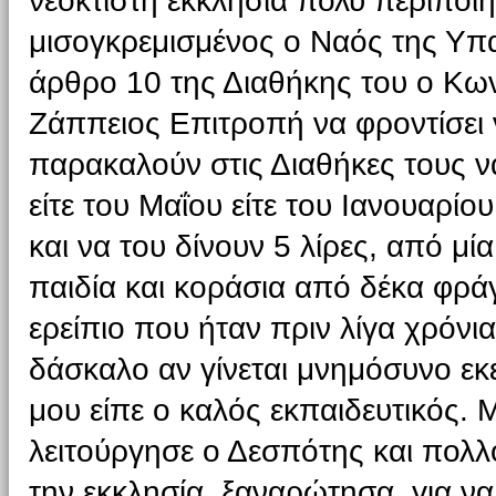
νεόκτιστη εκκλησία πολύ περιποιη
μισογκρεμισμένος ο Ναός της Υπα
άρθρο 10 της Διαθήκης του ο Κων
Ζάππειος Επιτροπή να φροντίσει να
παρακαλούν στις Διαθήκες τους να
είτε του Μαΐου είτε του Ιανουαρίο
και να του δίνουν 5 λίρες, από μία
παιδία και κοράσια από δέκα φρά
ερείπιο που ήταν πριν λίγα χρόνι
δάσκαλο αν γίνεται μνημόσυνο εκ
μου είπε ο καλός εκπαιδευτικός. 
λειτούργησε ο Δεσπότης και πολλο
την εκκλησία, ξαναρώτησα, για ν