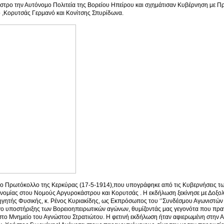
στρο την Αυτόνομο Πολιτεία της Βορείου Ηπείρου και σχημάτισαν Κυβέρνηση με Π
 ,Κορυτσάς Γερμανό και Κονίτσης Σπυρίδωνα.
ο Πρωτόκολλο της Κερκύρας (17-5-1914),που υπογράφηκε από τις Κυβερνήσεις των
νομίας στου Νομούς Αργυροκάστρου και Κορυτσάς . Η εκδήλωση ξεκίνησε με Δοξολ
ητής Φυσικής, κ. Ρένος Κυριακίδης, ως Εκπρόσωπος του ‘’Συνδέσμου Αγωνιστών Ε
ο υποστήριξης των Βορειοηπειρωτικών αγώνων, θυμίζοντάς μας γεγονότα που πρα
το Μνημείο του Αγνώστου Στρατιώτου. Η φετινή εκδήλωση ήταν αφιερωμένη στην Α