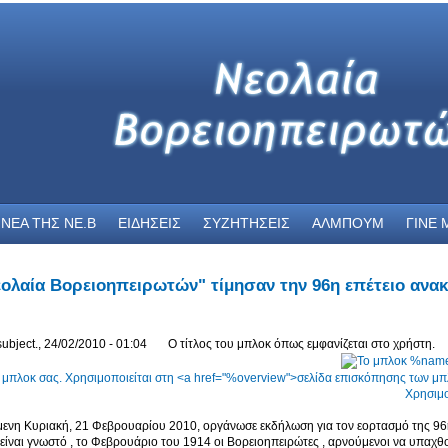
 ΝΕΑ THΣ NE.B
ΕΙΔΗΣΕΙΣ
ΣΥΖΗΤΗΣΕΙΣ
ΑΛΜΠΟΥΜ
ΓΙΝΕ 
εολαία Βορειοηπειρωτών" τίμησαν την 96η επέτειο ανα
ubject., 24/02/2010 - 01:04
Ο τίτλος του μπλοκ όπως εμφανίζεται στο χρήστη.
Χρησιμο
νη Κυριακή, 21 Φεβρουαρίου 2010, οργάνωσε εκδήλωση για τον εορτασμό της 96
είναι γνωστό , το Φεβρουάριο του 1914 οι Βορειοηπειρώτες , αρνούμενοι να υπαχθ