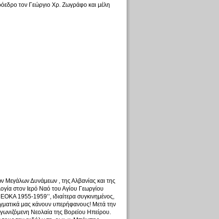
ρόεδρο τον Γεώργιο Χρ. Ζωγράφο και μέλη
 Μεγάλων Δυνάμεων , της Αλβανίας και της
ογία στον Ιερό Ναό του Αγίου Γεωργίου
ΟΚΑ 1955-1959’’, ιδιαίτερα συγκινημένος,
γματικά μας κάνουν υπερήφανους! Μετά την
γωνιζόμενη Νεολαία της Βορείου Ηπείρου.