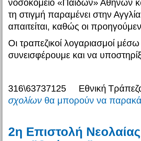
νοσοκομείο «Παίδων» Αθηνών και
τη στιγμή παραμένει στην Αγγλία
απαιτείται, καθώς οι προηγούμε
Οι τραπεζικοί λογαριασμοί μέσ
συνεισφέρουμε και να υποστηρίξο
316\63737125 Εθνική Τράπε
σχολίων
θα μπορούν να παρακάμ
2η Επιστολή Νεολαία